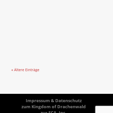
Eira
***English Below*** Worte unserer
Baroninnen: Seid gegrüßt, edle Freunde und
geschätzte Mitglieder von Knight’s Crossing!
Der Herbst senkt sich über das Land, und die
Nächte werden länger – die rechte Zeit, um die
letzten Projekte zu vollenden, den
Nadelarbeiten und...
« Ältere Einträge
Impressum & Datenschutz
zum Kingdom of Drachenwald
zur SCA, Inc.