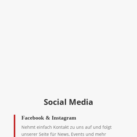
Society for Creative Anachronism (SCA) und seit
2018 der Gesellschaft für lebendige Geschichte
e.V. Sie ist der Zusammenschluss mehrerer
lokaler Gruppen in Deutschland und erstreckt
sich über das gesamte Bundesgebiet.
Im internationalen Kontext der SCA ist Knight’s
Crossing Teil des Königreichs Drachenwald,
welches sich über Europa und weitere Länder
erstreckt.
mehr auf Wikipedia ⤕
Social Media
Facebook & Instagram
Nehmt einfach Kontakt zu uns auf und folgt
unserer Seite für News, Events und mehr