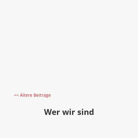
Words from our Seneschal
Nov. 8, 2025
+++ German Version below +++Greetings Knight’s
Crossing!Today, I have the pleasure to announce
some very positive news. But first for some
organizational stuff:Following a dialogue with His
Excellency Baron Tyndall, our Kingdom Seneschal,
Knight’s Crossing will in the...
mehr lesen
<< Ältere Beiträge
Wer wir sind
SCA in Deutschland
Seit 1982 ist Knight’s Crossing eine Baronie der