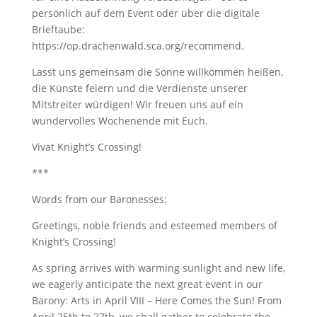
persönlich auf dem Event oder über die digitale
Brieftaube:
https://op.drachenwald.sca.org/recommend.
Lasst uns gemeinsam die Sonne willkommen heißen,
die Künste feiern und die Verdienste unserer
Mitstreiter würdigen! Wir freuen uns auf ein
wundervolles Wochenende mit Euch.
Vivat Knight’s Crossing!
***
Words from our Baronesses:
Greetings, noble friends and esteemed members of
Knight’s Crossing!
As spring arrives with warming sunlight and new life,
we eagerly anticipate the next great event in our
Barony: Arts in April VIII – Here Comes the Sun! From
April 25th to 27th, we shall gather to celebrate the