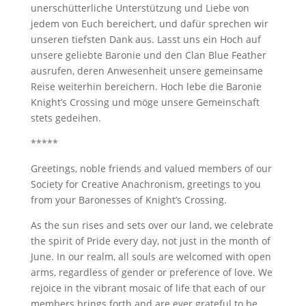
unerschütterliche Unterstützung und Liebe von
jedem von Euch bereichert, und dafür sprechen wir
unseren tiefsten Dank aus. Lasst uns ein Hoch auf
unsere geliebte Baronie und den Clan Blue Feather
ausrufen, deren Anwesenheit unsere gemeinsame
Reise weiterhin bereichern. Hoch lebe die Baronie
Knight’s Crossing und möge unsere Gemeinschaft
stets gedeihen.
*****
Greetings, noble friends and valued members of our
Society for Creative Anachronism, greetings to you
from your Baronesses of Knight’s Crossing.
As the sun rises and sets over our land, we celebrate
the spirit of Pride every day, not just in the month of
June. In our realm, all souls are welcomed with open
arms, regardless of gender or preference of love. We
rejoice in the vibrant mosaic of life that each of our
members brings forth and are ever grateful to be